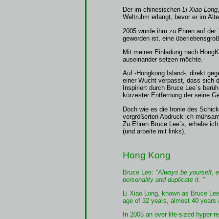
Der im chinesischen
Li Xiao Long
Weltruhm erlangt, bevor er im Alte
2005 wurde ihm zu Ehren auf der 
geworden ist, eine überlebensgroße
Mit meiner Einladung nach HongKo
auseinander setzen möchte.
Auf -Hongkong Island-, direkt geg
einer Wucht verpasst, dass sich d
Inspiriert durch Bruce Lee´s ber
kürzester Entfernung der seine G
Doch wie es die Ironie des Schicks
vergrößerten Abdruck ich mühsam
Zu Ehren Bruce Lee´s, erhebe ic
(und arbeite mit links).
Hong Kong
Bruce Lee:
"Always be yourself, e
personality and duplicate it. "
Li Xiao Long, known as Bruce Lee
age of 32 years, almost 40 years 
In 2005 an over life-sized hyper-r