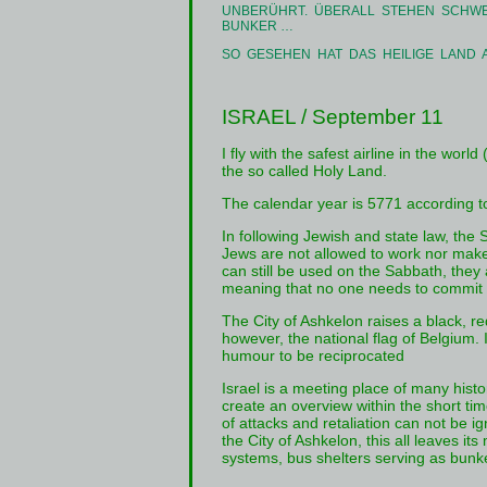
UNBERÜHRT. ÜBERALL STEHEN SCHW
BUNKER …
SO GESEHEN HAT DAS HEILIGE LAND 
ISRAEL / September 11
I fly with the safest airline in the wor
the so called Holy Land.
The calendar year is 5771 according t
In following Jewish and state law, the
Jews are not allowed to work nor make f
can still be used on the Sabbath, they
meaning that no one needs to commit a
The City of Ashkelon raises a black, red
however, the national flag of Belgium.
humour to be reciprocated
Israel is a meeting place of many histori
create an overview within the short time
of attacks and retaliation can not be i
the City of Ashkelon, this all leaves 
systems, bus shelters serving as bun