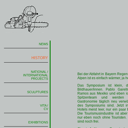
NEWS
HISTORY
NATIONAL /
Bei der Abfahrt in Bayern Regen 
INTERNATIONAL
Alpen ist es einfach wärmer, ja h
PROJECTS
Das Symposium ist klein, d
Bildhauer/innen. Pablo Garell
SCULPTURES
Ramos aus Mexiko und eben ich
Spitzenteam und werden v
Gastronomie täglich neu verw
des Symposiums sind. Jetzt i
VITA /
CV
Hotels meist leer, nur ein paar
Die Tourismusindustrie ist abe
nur eben noch ohne Touristen
sind noch frei.
EXHIBITIONS