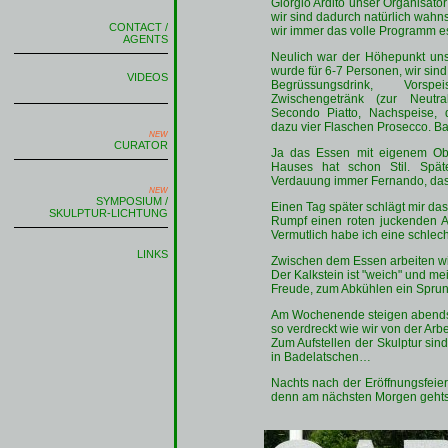
Giorgio Ardito unser Organisator
wir sind dadurch natürlich wahn
CONTACT /
wir immer das volle Programm es
AGENTS
Neulich war der Höhepunkt uns
wurde für 6-7 Personen, wir sind 
VIDEOS
Begrüssungsdrink, Vorsp
Zwischengetränk (zur Neutra
Secondo Piatto, Nachspeise,
dazu vier Flaschen Prosecco. Bas
NEW
CURATOR
Ja das Essen mit eigenem Ob
Hauses hat schon Stil. Spät
Verdauung immer Fernando, das i
NEW
SYMPOSIUM /
Einen Tag später schlägt mir da
SKULPTUR-LICHTUNG
Rumpf einen roten juckenden A
Vermutlich habe ich eine schlec
LINKS
Zwischen dem Essen arbeiten wi
Der Kalkstein ist "weich" und me
Freude, zum Abkühlen ein Sprun
Am Wochenende steigen abends die
so verdreckt wie wir von der Arb
Zum Aufstellen der Skulptur si
in Badelatschen…
Nachts nach der Eröffnungsfeier
denn am nächsten Morgen gehts